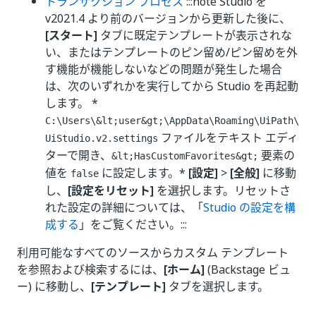
トランザクション プロセス
:::note Studio を
v2021.4 より前のバージョンから更新した後に、
[スタート]
タブに既定テンプレートが表示されな
い、またはテンプレートのピン留め/ピン留めを外
す機能が機能しないなどの問題が発生した場合
は、次のいずれかを実行してから Studio を再起動
します。 *
C:\Users\&lt;user&gt;\AppData\Roaming\UiPath\
ファイルをテキスト エディ
UiStudio.v2.settings
ターで開き、
要素の
&lt;HasCustomFavorites&gt;
値を
に設定します。*
[設定]
>
[全般]
に移動
false
し、
[設定をリセット]
を選択します。リセットさ
れた設定の詳細については、「
Studio の設定を構
成する
」をご覧ください。:::
利用可能なすべてのソースからカスタム テンプレート
を参照および検索するには、
[ホーム]
(Backstage ビュ
ー) に移動し、
[テンプレート]
タブを選択します。