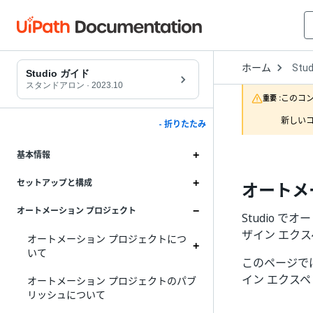
Open
ホーム
Stud
Drop
Studio ガイド
to
スタンドアロン
·
2023.10
choo
このコ
重要 :
produ
新しいコ
- 折りたたみ
基本情報
セットアップと構成
オートメ
オートメーション プロジェクト
Studio 
ザイン エク
オートメーション プロジェクトにつ
いて
このページで
イン エクス
オートメーション プロジェクトのパブ
リッシュについて