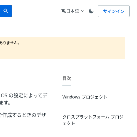
Search
言語
日本語
サインイン
search
translate
expand_more
りません。

目次
 OS の設定によってデ
Windows プロジェクト
ます。
を作成するときのデザ
クロスプラットフォーム プロジ
ェクト