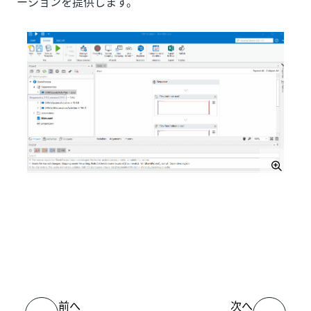
ーションを提供します。
いい
はい
thumb_up
thumb_down
え
前へ
次へ