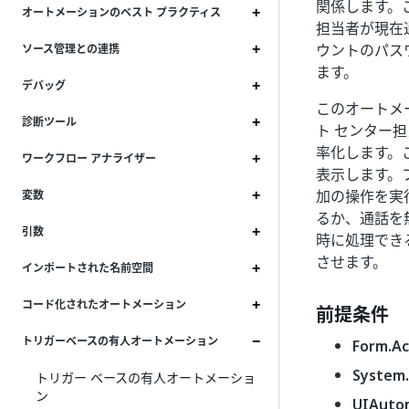
関係します。
オートメーションのベスト プラクティス
担当者が現在
ウントのパス
ソース管理との連携
ます。
デバッグ
このオートメ
診断ツール
ト センター
率化します。こ
ワークフロー アナライザー
表示します。
加の操作を実
変数
るか、通話を
引数
時に処理でき
させます。
インポートされた名前空間
コード化されたオートメーション
前提条件
トリガーベースの有人オートメーション
Form.Act
System.A
トリガー ベースの有人オートメーショ
ン
UIAutom