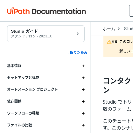
Open
ホーム
Stud
Drop
Studio ガイド
to
スタンドアロン
·
2023.10
choo
このコ
重要 :
produ
新しいコ
- 折りたたみ
基本情報
セットアップと構成
コンタク
ン
オートメーション プロジェクト
Studio 
依存関係
数のフォーム
ワークフローの種類
このチュート
ファイルの比較
す。このシナ