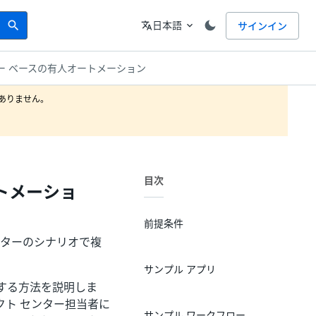
Search
言語
日本語
サインイン
search
translate
expand_more
ー ベースの有人オートメーション
りません。

目次
トメーショ
前提条件
ンターのシナリオで複
サンプル アプリ
する方法を説明しま
ト センター担当者に
サンプル ワークフロー