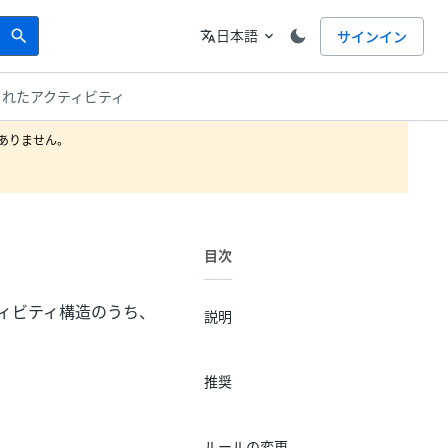
Search
言語
日本語
サインイン
search
translate
expand_more
子にされたアクティビティ
りません。

目次
クティビティ構造のうち、
説明
推奨
ルールの変更