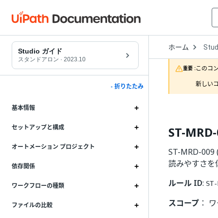
Open
ホーム
Stud
Drop
Studio ガイド
to
スタンドアロン
·
2023.10
choo
このコ
重要 :
produ
新しいコ
- 折りたたみ
基本情報
セットアップと構成
ST-MR
オートメーション プロジェクト
ST-MRD-
読みやすさを
依存関係
ルール ID
:
ST-
ワークフローの種類
スコープ
： 
ファイルの比較