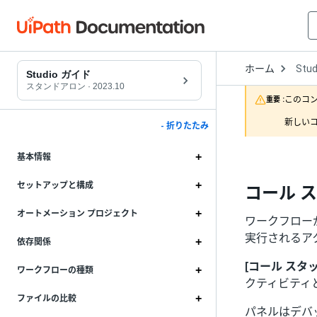
Open
ホーム
Stud
Drop
Studio ガイド
to
スタンドアロン
·
2023.10
choo
このコ
重要 :
produ
新しいコ
- 折りたたみ
基本情報
セットアップと構成
コール 
オートメーション プロジェクト
ワークフローが
実行されるア
依存関係
[コール スタッ
ワークフローの種類
クティビティ
ファイルの比較
パネルはデバ