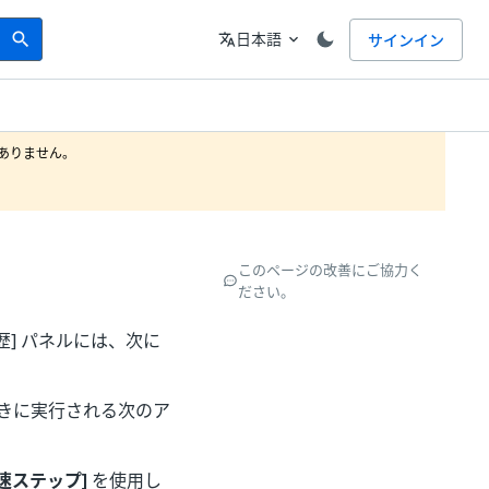
Search
言語
日本語
サインイン
search
translate
expand_more
りません。

このページの改善にご協力く
ださい。
歴] パネルには、次に
きに実行される次のア
低速ステップ]
を使用し