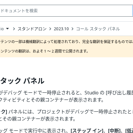
スタンドアロン
2023.10
コール スタック パネル
io
down
se
ンテンツの一部は機械翻訳によって処理されており、完全な翻訳を保証するものではあ
ct
ンテンツの翻訳は、およそ 1 ～ 2 週間で公開されます。
スタック パネル
デバッグ モードで一時停止されると、Studio の [呼び出し履
クティビティとその親コンテナーが表示されます。
ク]
パネルには、プロジェクトがデバッグで一時停止されたと
とその親コンテナーが表示されます。
ッグ モードで実行中に表示され、
[ステップ イン]
、
[中断]
、
[