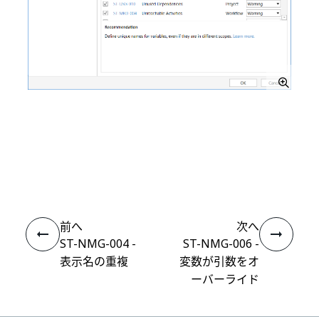
いい
はい
thumb_up
thumb_down
え
前へ
次へ
ST-NMG-004 -
ST-NMG-006 -
表示名の重複
変数が引数をオ
ーバーライド