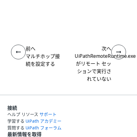
いい
はい
thumb_up
thumb_down
え
前へ
次へ
UiPathRemoteRuntime.exe
マルチホップ接
がリモート セッ
続を設定する
ションで実行さ
れていない
接続
ヘルプ リソース
サポート
学習する
UiPath アカデミー
質問する
UiPath フォーラム
最新情報を取得