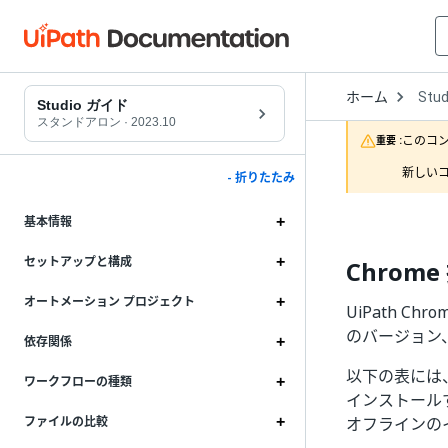
Open
ホーム
Stud
Drop
Studio ガイド
to
スタンドアロン
·
2023.10
choo
このコ
重要 :
produ
新しいコ
- 折りたたみ
基本情報
セットアップと構成
Chrom
オートメーション プロジェクト
UiPath C
のバージョン、
依存関係
以下の表には、
ワークフローの種類
インストールす
オフラインの
ファイルの比較