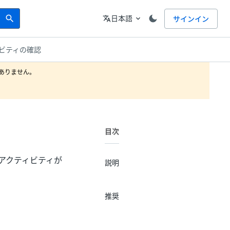
Search
言語
日本語
サインイン
search
translate
expand_more
ティビティの確認
りません。

目次
続性アクティビティが
説明
推奨