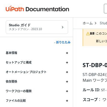
Open
ホーム
Stud
Drop
Studio ガイド
to
スタンドアロン
·
2023.10
choo
このコ
重要 :
produ
新しいコ
- 折りたたみ
基本情報
セットアップと構成
ST-DB
オートメーション プロジェクト
ST-DBP-0
Main ワー
依存関係
ルール ID
:
ST-
ワークフローの種類
スコープ
： 
ファイルの比較