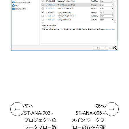
いい
はい
thumb_up
thumb_down
え
前へ
次へ
ST-ANA-003 -
ST-ANA-006 -
プロジェクトの
メイン ワークフ
ワークフロー数
ローの存在を確