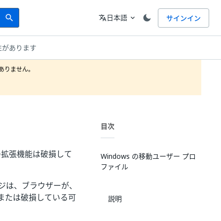
Search
言語
日本語
サインイン
search
translate
expand_more
性があります
りません。

目次
る「この拡張機能は破損して
Windows の移動ユーザー プロ
ファイル
ージは、ブラウザーが、
または破損している可
説明