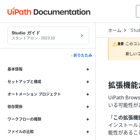
Open
ホーム
Stud
Drop
Studio ガイド
to
スタンドアロン
·
2023.10
choo
このコ
重要 :
produ
新しいコ
- 折りたたみ
基本情報
セットアップと構成
拡張機能
オートメーション プロジェクト
UiPath B
いる可能性が
依存関係
「
この拡張機
ワークフローの種類
インストール
能性があるこ
ファイルの比較