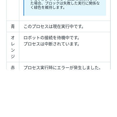
た場合、ブロックは失敗した実行に関係な
く緑色を維持します。
青
このプロセスは現在実行中です。
オ
ロボットの接続を待機中です。
レ
プロセスは中断されています。
ン
ジ
赤
プロセス実行時にエラーが発生しました。
メモ
:
すべて
の関連プロセスの実行が失敗する
と、ブロックは赤色のままとなります。ジ
ョブが少なくとも 1 回正常に実行される
と、ブロックは緑に変わります。