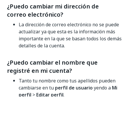
¿Puedo cambiar mi dirección de
correo electrónico?
La dirección de correo electrónico no se puede
actualizar ya que esta es la información más
importante en la que se basan todos los demás
detalles de la cuenta.
¿Puedo cambiar el nombre que
registré en mi cuenta?
Tanto tu nombre como tus apellidos pueden
cambiarse en tu
perfil de usuario
yendo a
Mi
perfil
>
Editar perfil
.
If you have a
Company profile
only (without
having a Vendor profile) and want to change its
name, you can change the name any time you
want.