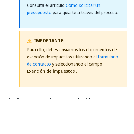
Consulta el artículo
Cómo solicitar un
presupuesto
para guiarte a través del proceso.
IMPORTANTE:
Para ello, debes enviarnos los documentos de
exención de impuestos utilizando el
formulario
de contacto
y seleccionando el campo
Exención de impuestos
.
4. ¿Se renovará mi suscripción
automáticamente?
The subscription is set to automatic renewal at
the end of the subscription period for
successive renewal terms. You can
turn off