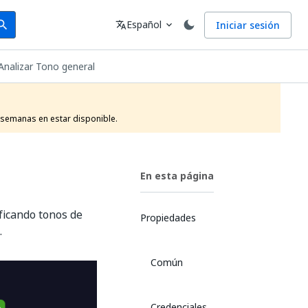
arch
Idioma
Español
Iniciar sesión
arch
translate
expand_more
Analizar Tono general
 semanas en estar disponible. 
En esta página
ficando tonos de
Propiedades
.
Común
Credenciales