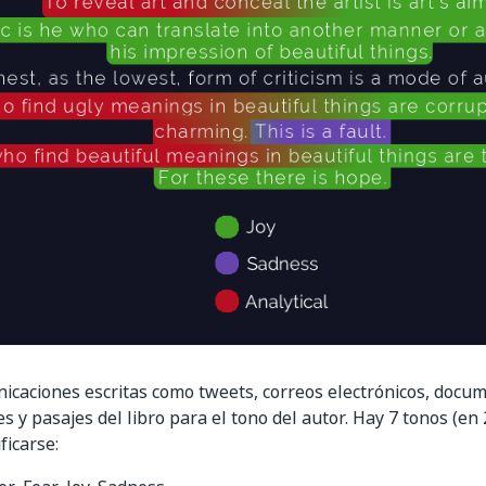
icaciones escritas como tweets, correos electrónicos, docu
s y pasajes del libro para el tono del autor. Hay 7 tonos (en
ficarse: