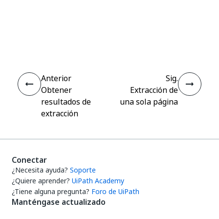
Sí
No
thumb_up
thumb_down
Anterior
Sig.
Obtener
Extracción de
resultados de
una sola página
extracción
Conectar
¿Necesita ayuda?
Soporte
¿Quiere aprender?
UiPath Academy
¿Tiene alguna pregunta?
Foro de UiPath
Manténgase actualizado