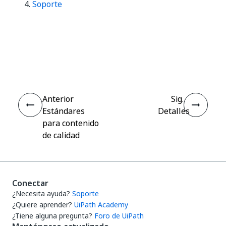
Soporte
Sí
No
thumb_up
thumb_down
Anterior
Sig.
Estándares
Detalles
para contenido
de calidad
Conectar
¿Necesita ayuda?
Soporte
¿Quiere aprender?
UiPath Academy
¿Tiene alguna pregunta?
Foro de UiPath