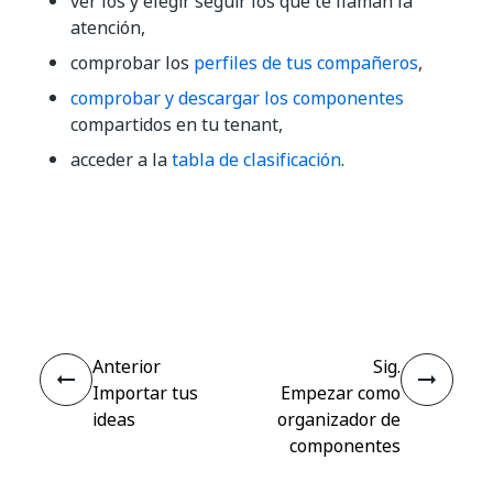
ver los y elegir seguir los que te llaman la
atención,
comprobar los
perfiles de tus compañeros
,
comprobar y descargar los componentes
compartidos en tu tenant,
acceder a la
tabla de clasificación
.
Sí
No
thumb_up
thumb_down
Anterior
Sig.
Importar tus
Empezar como
ideas
organizador de
componentes