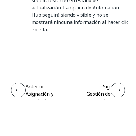
seguirá estando en estado de
actualización. La opción de Automation
Hub seguirá siendo visible y no se
mostrará ninguna información al hacer clic
en ella.
Sí
No
thumb_up
thumb_down
Anterior
Sig.
Asignación y
Gestión de
gestión de
usuarios
licencias