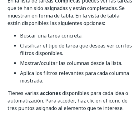
En la lista de tareas
Completas
puedes ver las tareas
que te han sido asignadas y están completadas. Se
muestran en forma de tabla. En la vista de tabla
están disponibles las siguientes opciones:
Buscar una tarea concreta.
Clasificar el tipo de tarea que deseas ver con los
filtros disponibles.
Mostrar/ocultar las columnas desde la lista.
Aplica los filtros relevantes para cada columna
mostrada.
Tienes varias
acciones
disponibles para cada idea o
automatización. Para acceder, haz clic en el icono de
tres puntos asignado al elemento que te interese.
Sí
No
thumb_up
thumb_down