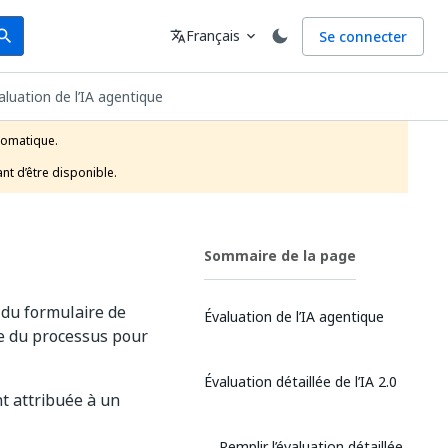
arch
Langue
Français
Se connecter
earch
translate
expand_more
aluation de l’IA agentique
tomatique.

nt d’être disponible.
Sommaire de la page
 du formulaire de
Évaluation de l’IA agentique
re du processus pour
Évaluation détaillée de l’IA 2.0
t attribuée à un
Remplir l’évaluation détaillée