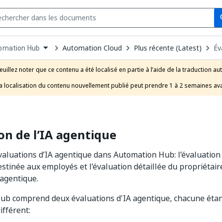
Se
s
n
Automation Cloud
Plus récente (Latest)
Év
omation Hub
pdown
se
euillez noter que ce contenu a été localisé en partie à l’aide de la traduction au
uct
a localisation du contenu nouvellement publié peut prendre 1 à 2 semaines ava
on de l’IA agentique
valuations d’IA agentique dans Automation Hub: l’évaluation
stinée aux employés et l’évaluation détaillée du propriétai
 agentique.
ub comprend deux évaluations d'IA agentique, chacune étan
fférent: