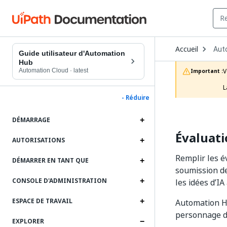
Ope
Accueil
Aut
Dro
Guide utilisateur d'Automation
to
Hub
choo
Automation Cloud
·
latest
V
Important :
prod
L
- Réduire
DÉMARRAGE
Évaluati
AUTORISATIONS
Remplir les é
DÉMARRER EN TANT QUE
soumission de
CONSOLE D'ADMINISTRATION
les idées d’IA
ESPACE DE TRAVAIL
Automation H
personnage di
EXPLORER