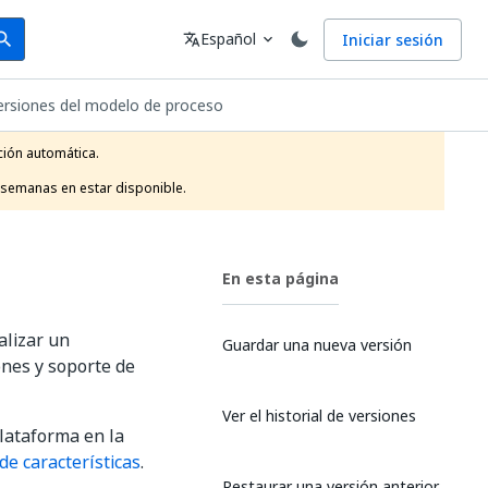
arch
Idioma
Español
Iniciar sesión
arch
translate
expand_more
ersiones del modelo de proceso
ión automática.

 semanas en estar disponible.
En esta página
alizar un
Guardar una nueva versión
ones y soporte de
Ver el historial de versiones
plataforma en la
de características
.
Restaurar una versión anterior