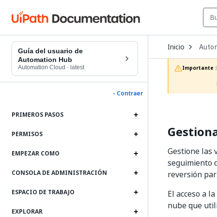
Open
Inicio
Auto
Dropd
Guía del usuario de
to
Automation Hub
choos
Automation Cloud
·
latest
Importante :
produc
- Contraer
PRIMEROS PASOS
Gestiona
PERMISOS
Gestione las 
EMPEZAR COMO
seguimiento d
CONSOLA DE ADMINISTRACIÓN
reversión par
ESPACIO DE TRABAJO
El acceso a l
nube que util
EXPLORAR