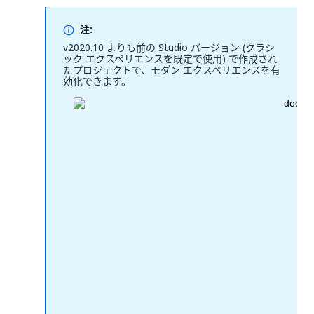
注:
v2020.10 よりも前の Studio バージョン (クラシ
ック エクスペリエンスを既定で使用) で作成され
たプロジェクトで、モダン エクスペリエンスを有
効化できます。