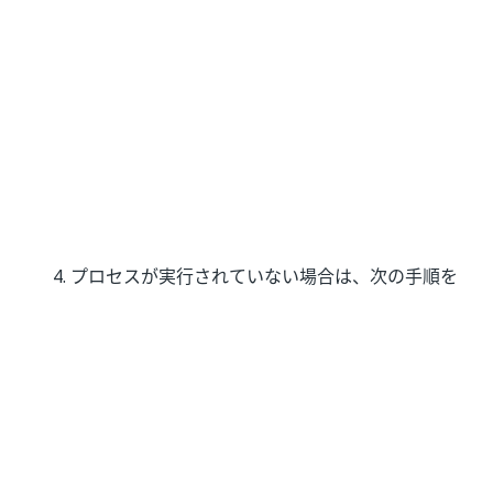
プロセスが実行されていない場合は、次の手順を
実行します。
拡張機能がインストールされていることを確
認します。インストール方法の詳細について
は、
こちら
をご覧ください。
に影響を与える
ChromeNativeMessaging.exe
グループ ポリシーがあるかどうかを確認し
ます。詳細については、
こちら
をご覧くださ