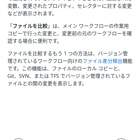
変数、変更されたプロパティ、セレクターに対する変更
などが表示されます。
「
ファイルを比較
」は、メイン ワークフローの作業用
コピーで行った変更と、変更前の元のワークフローを確
認する場合に便利です。
ファイルを比較するもう 1 つの方法は、バージョン管
理されているワークフロー向けの
ファイル差分検出
機能
です。この機能は、ファイルのローカル コピーと、
Git、SVN、または TFS でバージョン管理されているフ
ァイルとの間の変更を表示します。
いい
はい
thumb_up
thumb_down
え