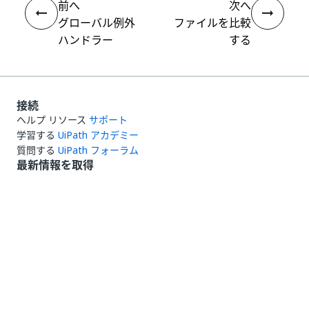
前へ
次へ
グローバル例外
ファイルを比較
ハンドラー
する
接続
ヘルプ リソース
サポート
学習する
UiPath アカデミー
質問する
UiPath フォーラム
最新情報を取得