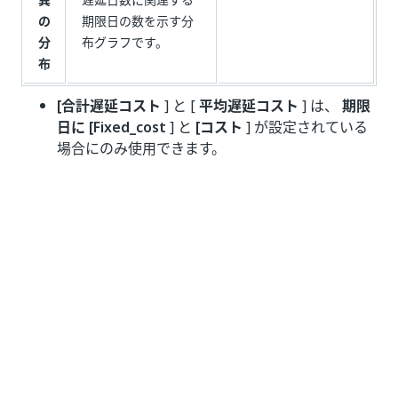
の
期限日の数を示す分
分
布グラフです。
布
[合計遅延コスト
] と [
平均遅延コスト
] は、
期限
日に [Fixed_cost
] と
[コスト
] が設定されている
場合にのみ使用できます。
いい
はい
thumb_up
thumb_down
え
前へ
次へ
タグ
比較