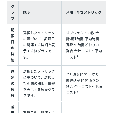
グ
ラ
説明
利用可能なメトリック
フ
期
選択したメトリック
オブジェクトの数 合
限
に基づいて、期限日
計遅延時間 平均時間
日
に関連する詳細を表
遅延率 時間どおりの
の
示する棒グラフで
割合 合計コスト* 平均
詳
す。
コスト*
細
遅
選択したメトリック
合計遅延時間 平均時
延
に基づいて、選択し
間遅延率 時間通りの
の
た期間の期限日情報
割合 合計コスト* 平均
履
を表示する履歴グラ
コスト*
歴
フです。
差
異
遅延日数に関連する