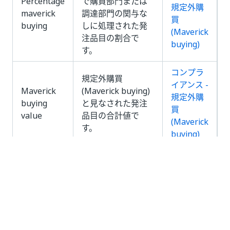
Percentage
で購買部門または
規定外購
maverick
調達部門の関与な
買
buying
しに処理された発
(Maverick
注品目の割合で
buying)
す。
コンプラ
規定外購買
イアンス -
Maverick
(Maverick buying)
規定外購
buying
と見なされた発注
買
value
品目の合計値で
(Maverick
す。
buying)
選択した期間内で発注
効率性 - サ
One-time
品目に 1 度だけ含ま
プライヤー
suppliers
れたサプライヤーの数
のパフォー
です。
マンス
リビジョンを使用せず
に処理された発注品目