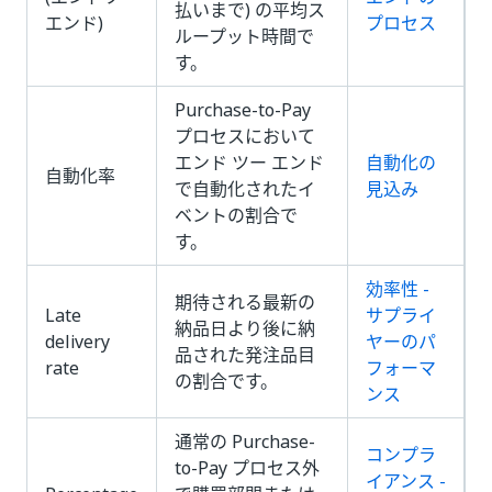
払いまで) の平均ス
エンド)
プロセス
ループット時間で
す。
Purchase-to-Pay
プロセスにおいて
エンド ツー エンド
自動化の
自動化率
で自動化されたイ
見込み
ベントの割合で
す。
効率性 -
期待される最新の
Late
サプライ
納品日より後に納
delivery
ヤーのパ
品された発注品目
rate
フォーマ
の割合です。
ンス
通常の Purchase-
コンプラ
to-Pay プロセス外
イアンス -