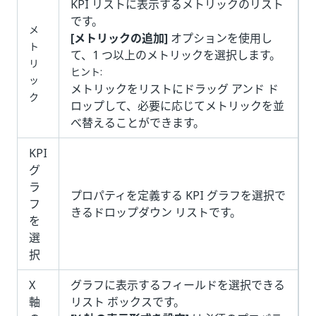
KPI リストに表示するメトリックのリスト
です。
メ
[メトリックの追加]
オプションを使用し
ト
て、1 つ以上のメトリックを選択します。
リ
ヒント:
ッ
メトリックをリストにドラッグ アンド ド
ク
ロップして、必要に応じてメトリックを並
べ替えることができます。
KPI
グ
ラ
プロパティを定義する KPI グラフを選択で
フ
きるドロップダウン リストです。
を
選
択
X
グラフに表示するフィールドを選択できる
軸
リスト ボックスです。