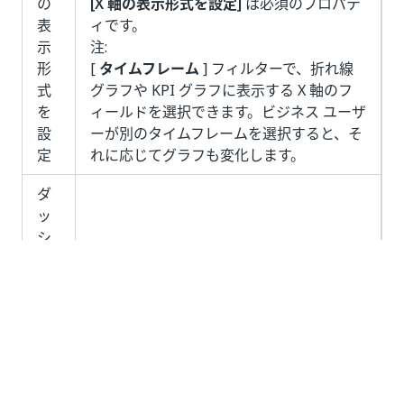
の
[X 軸の表示形式を設定]
は必須のプロパテ
表
ィです。
示
注:
形
[
タイムフレーム
] フィルターで、折れ線
式
グラフや KPI グラフに表示する X 軸のフ
を
ィールドを選択できます。ビジネス ユーザ
設
ーが別のタイムフレームを選択すると、そ
定
れに応じてグラフも変化します。
ダ
ッ
シ
ュ
ユーザーが
[詳細を表示]
をクリックしたと
ボ
きに開くダッシュボードを選択できるドロ
ー
ップダウン リストです。
ド
関連するダッシュボードを選択しないと、
に
[詳細を表示]
ボタンは無効化されます。
リ
ン