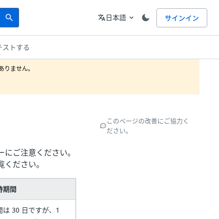
Search
言語
日本語
サインイン
search
translate
expand_more
テストする
りません。

このページの改善にご協力く
ださい。
ーにご注意ください。
覧ください。
持期間
は 30 日ですが、1