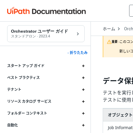
Open
ホーム
Orch
Drop
Orchestrator ユーザー ガイド
to
スタンドアロン
·
2023.4
choo
このコ
重要 :
produ
新しいコ
- 折りたたみ
スタート アップ ガイド
ベスト プラクティス
データ保
テナント
テストを実行
テストに使用
リソース カタログ サービス
フォルダー コンテキスト
オブジェクト
自動化
Job Informat