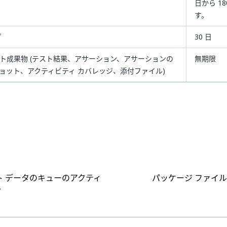
日から 1
す。
グ
30 日
ト成果物 (テスト結果、アサーション、アサーションの
無期限
ョット、アクティビティ カバレッジ、添付ファイル)
はい
いいえ
thumb_up
thumb_down
ト データのキューのアクティ
パッケージ ファイ
ィ