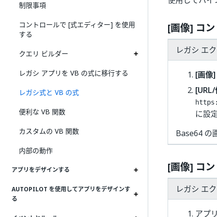
使用してバイ
制限事項
コントロールで [式エディター] を使用
[画像] コ
する
レガシ エ
クエリ ビルダー
レガシ アプリを VB の式に移行する
[画像]
[UR
レガシ式と VB の式
https
便利な VB 関数
に設
カスタムの VB 関数
Base64
内部の動作
[画像] コ
アプリをデザインする
レガシ エ
AUTOPILOT を使用してアプリをデザインす
る
アプ