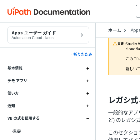
Open
ホーム
App
Drop
Apps ユーザー ガイド
to
Automation Cloud
·
latest
choo
Studi
重要 :
produ
cloud/
- 折りたたみ
このコ
基本情報
新しいコ
デモ アプリ
使い方
レガシ式と
通知
一般的なアプ
VB の式を使用する
ど) のレガシ
概要
このセクショ