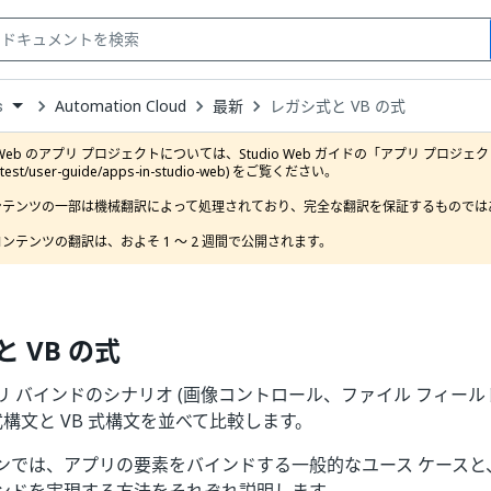
Automation Cloud
最新
レガシ式と VB の式
s
down
se
o Web のアプリ プロジェクトについては、Studio Web ガイドの「アプリ プロジェクト」セクション (
ct
latest/user-guide/apps-in-studio-web) をご覧ください。

ンテンツの一部は機械翻訳によって処理されており、完全な翻訳を保証するものではあ
ンテンツの翻訳は、およそ 1 ～ 2 週間で公開されます。
 VB の式
リ バインドのシナリオ (画像コントロール、ファイル フィー
式構文と VB 式構文を並べて比較します。
ンでは、アプリの要素をバインドする一般的なユース ケースと、