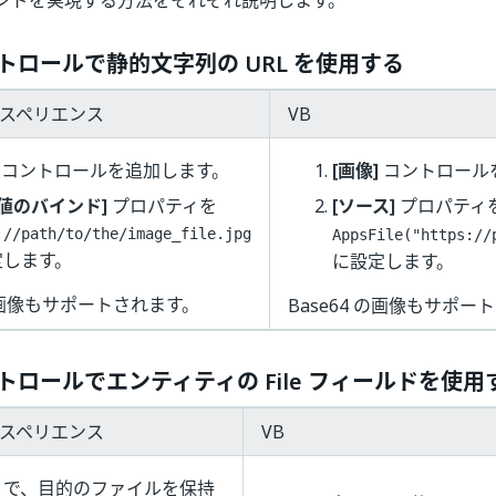
ンドを実現する方法をそれぞれ説明します。
ントロールで静的文字列の URL を使用する
クスペリエンス
VB
コントロールを追加します。
[画像]
コントロール
L/値のバインド]
プロパティを
[ソース]
プロパティ
://path/to/the/image_file.jpg
AppsFile("https://
定します。
に設定します。
 の画像もサポートされます。
Base64 の画像もサポー
ントロールでエンティティの File フィールドを使用
クスペリエンス
VB
リで、目的のファイルを保持