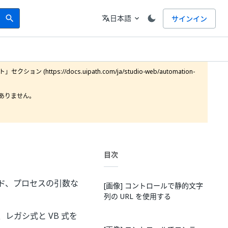
Search
言語
日本語
サインイン
search
translate
expand_more
https://docs.uipath.com/ja/studio-web/automation-
りません。

目次
ルド、プロセスの引数な
[画像] コントロールで静的文字
列の URL を使用する
レガシ式と VB 式を