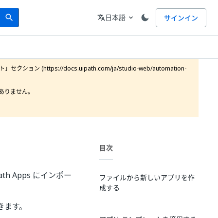
Search
言語
日本語
サインイン
search
translate
expand_more
https://docs.uipath.com/ja/studio-web/automation-
りません。

目次
h Apps にインポー
ファイルから新しいアプリを作
成する
きます。