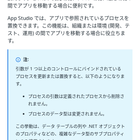
間でアプリを移動する場合に便利です。
App Studio では、アプリで参照されているプロセスを
置換できます。この機能は、組織または環境 (開発、テ
スト、運用) の間でアプリを移動する場合に役立ちま
す。
注:
引数が 1 つ以上のコントロールにバインドされている
プロセスを更新または置換すると、以下のようになりま
す。
プロセスの引数は定義されたプロセスから削除さ
れません。
プロセスのデータ型は変更されません。
この挙動は、データ テーブルの列や .NET オブジェクト
のプロパティなどの、複雑なデータ型のサブプロパティ