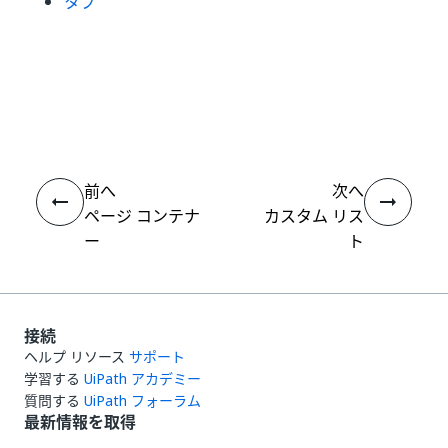
タブ
いい
はい
thumb_up
thumb_down
え
前へ
次へ
ページ コンテナ
カスタム リス
ー
ト
接続
ヘルプ リソース
サポート
学習する
UiPath アカデミー
質問する
UiPath フォーラム
最新情報を取得