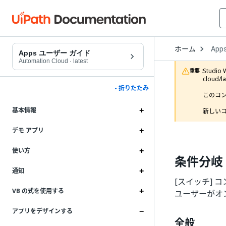
Open
ホーム
App
Drop
Apps ユーザー ガイド
to
Automation Cloud
·
latest
choo
Studi
重要 :
produ
cloud/
- 折りたたみ
このコ
基本情報
新しいコ
デモ アプリ
使い方
条件分岐 (
通知
[スイッチ] 
VB の式を使用する
ユーザーがオ
アプリをデザインする
全般