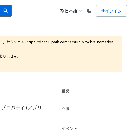
Search
言語
日本語
サインイン
search
translate
expand_more
https://docs.uipath.com/ja/studio-web/automation-
りません。

目次
プロパティ (アプリ
全般
イベント