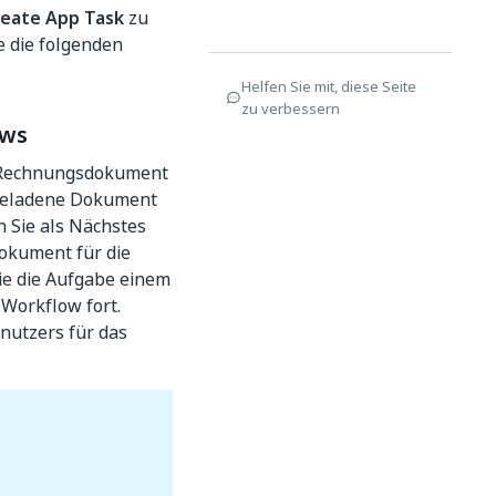
reate App Task
zu
e die folgenden
Helfen Sie mit, diese Seite
zu verbessern
ows
in Rechnungsdokument
rgeladene Dokument
n Sie als Nächstes
okument für die
e die Aufgabe einem
 Workflow fort.
enutzers für das