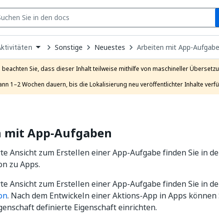
S
pen
Sonstige
Neuestes
Arbeiten mit App-Aufgab
ktivitäten
ropdown
o
hoose
e beachten Sie, dass dieser Inhalt teilweise mithilfe von maschineller Übersetzun
roduct
ann 1–2 Wochen dauern, bis die Lokalisierung neu veröffentlichter Inhalte verfü
n mit App-Aufgaben
erte Ansicht zum Erstellen einer App-Aufgabe finden Sie in der
n zu Apps.
erte Ansicht zum Erstellen einer App-Aufgabe finden Sie in de
on
. Nach dem Entwickeln einer Aktions-App in Apps können S
genschaft definierte Eigenschaft einrichten.