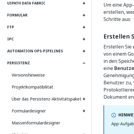
UIPATH DATA FABRIC
Um eine App-A
erstellen, we
FORMULAR
Schritte aus:
FTP
Erstellen
IPC
Erstellen Si
AUTOMATION OPS-PIPELINES
von einem Go
in den Speich
PERSISTENZ
eine
Benutze
Versionshinweise
Genehmigung 
Benutzer zu, 
Projektkompatibilität
Protokolliere
Dokument ent
Über das Persistenz-Aktivitätspaket
Formulardesigner
HINWEI
Massenformulardesigner
App-Aufgabe