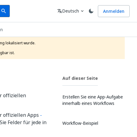
earch
Sprache
Deutsch
Anmelden
search
translate
expand_more
en
g lokalisiert wurde.

gbar ist.
Auf dieser Seite
 offiziellen
Erstellen Sie eine App-Aufgabe
innerhalb eines Workflows
r offiziellen Apps
-
ie Felder für jede in
Workflow-Beispiel