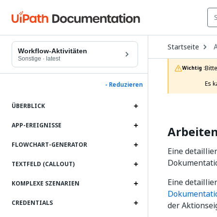
O
Startseite
A
D
Workflow-Aktivitäten
t
Sonstige
·
latest
c
Bitt
Wichtig :
p
Es k
- Reduzieren
ÜBERBLICK
APP-EREIGNISSE
Arbeite
FLOWCHART-GENERATOR
Eine detailli
Dokumentatio
TEXTFELD (CALLOUT)
Eine detailli
KOMPLEXE SZENARIEN
Dokumentati
CREDENTIALS
der Aktionsei