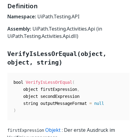
Definition
Namespace:
UiPath.Testing.API
Assembly:
UiPath.Testing.Activities.Api (in
UiPath.Testing.Activities.Api.dll)
VerifyIsLessOrEqual(object,
object, string)
bool 
VerifyIsLessOrEqual
(
    object firstExpression
,
    object secondExpression

    string outputMessageFormat 
=
null
)
Objekt
: Der erste Ausdruck im
firstExpression