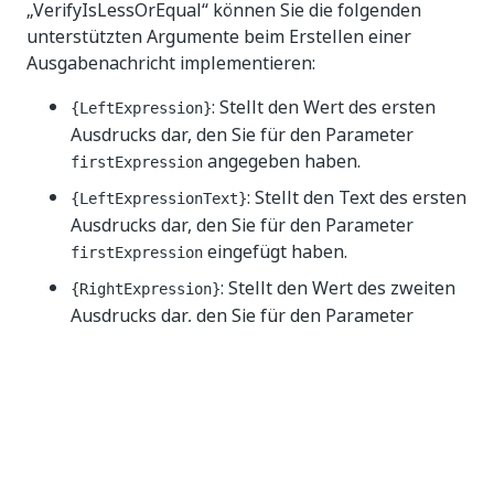
„VerifyIsLessOrEqual“ können Sie die folgenden
unterstützten Argumente beim Erstellen einer
Ausgabenachricht implementieren:
: Stellt den Wert des ersten
{LeftExpression}
Ausdrucks dar, den Sie für den Parameter
angegeben haben.
firstExpression
: Stellt den Text des ersten
{LeftExpressionText}
Ausdrucks dar, den Sie für den Parameter
eingefügt haben.
firstExpression
: Stellt den Wert des zweiten
{RightExpression}
Ausdrucks dar, den Sie für den Parameter
angegeben haben.
secondExpression
: Stellt den Text des
{RightExpressionText}
zweiten Ausdrucks dar, den Sie für den
Parameter
eingefügt haben.
secondExpression
: Stellt den Rückgabewert der API dar,
{Result}