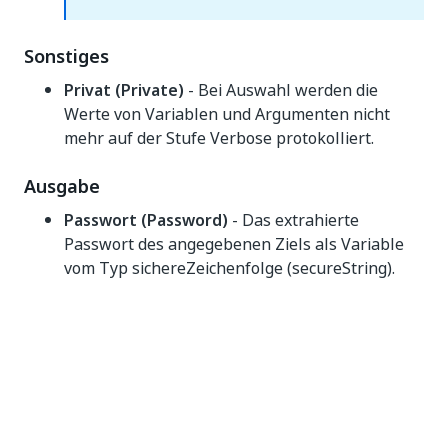
Sonstiges
Privat (Private)
- Bei Auswahl werden die
Werte von Variablen und Argumenten nicht
mehr auf der Stufe Verbose protokolliert.
Ausgabe
Passwort (Password)
- Das extrahierte
Passwort des angegebenen Ziels als Variable
vom Typ sichereZeichenfolge (secureString).
Ergebnis (Result)
- Eine boolesche Variable, die
angibt, ob die Anmeldedaten des angegebenen
Ziels erfolgreich in der Windows-
Anmeldeinformationsverwaltung (Windows
Credential Manager) extrahiert wurden.
Benutzername (Username)
- Der extrahierte