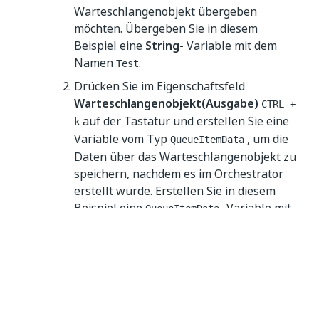
Warteschlangenobjekt übergeben
möchten. Übergeben Sie in diesem
Beispiel eine
String-
Variable mit dem
Namen
.
Test
Drücken Sie im Eigenschaftsfeld
Warteschlangenobjekt(Ausgabe)
CTRL +
auf der Tastatur und erstellen Sie eine
k
Variable vom Typ
, um die
QueueItemData
Daten über das Warteschlangenobjekt zu
speichern, nachdem es im Orchestrator
erstellt wurde. Erstellen Sie in diesem
Beispiel eine
-Variable mit
QueueItemData
dem Namen
.
QueueItemObject
Ziehen Sie alle Aktivitäten, die Sie ausführen
möchten, bevor der Workflow angehalten wird,