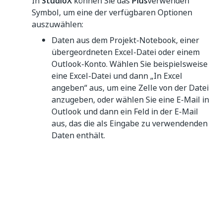
In
StudioX
können Sie das
Plus
verwenden
Symbol, um eine der verfügbaren Optionen
auszuwählen:
Daten aus dem Projekt-Notebook, einer
übergeordneten Excel-Datei oder einem
Outlook-Konto. Wählen Sie beispielsweise
eine Excel-Datei und dann „In Excel
angeben“ aus, um eine Zelle von der Datei
anzugeben, oder wählen Sie eine E-Mail in
Outlook und dann ein Feld in der E-Mail
aus, das die als Eingabe zu verwendenden
Daten enthält.
Bei Ausführung fragen
– Fordert zur
Eingabe der Daten auf, wenn das Projekt
ausgeführt wird.
Aus Zwischenablage einfügen
– Fügen
Sie einen Wert ein, den Sie zuvor im
Projekt in die Zwischenablage kopiert