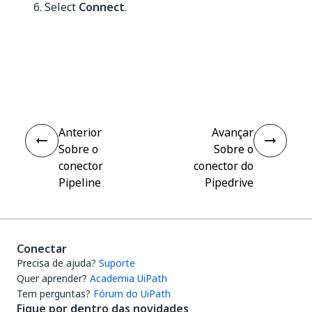
Select
Connect
.
Sim
Não
thumb_up
thumb_down
Anterior
Avançar
Sobre o
Sobre o
conector
conector do
Pipeline
Pipedrive
Conectar
Precisa de ajuda?
Suporte
Quer aprender?
Academia UiPath
Tem perguntas?
Fórum do UiPath
Fique por dentro das novidades