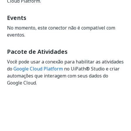
Cloud Platform.
Events
No momento, este conector não é compatível com
eventos.
Pacote de Atividades
Você pode usar a conexão para habilitar as atividades
do
Google Cloud Platform
no UiPath® Studio e criar
automações que interagem com seus dados do
Google Cloud.
Sim
Não
thumb_up
thumb_down