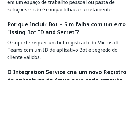
em um espaço de trabalho pessoal ou pasta de
soluções e não é compartilhada corretamente.
Por que Incluir Bot = Sim falha com um erro
“Issing Bot ID and Secret”?
O suporte requer um bot registrado do Microsoft
Teams com um ID de aplicativo Bot e segredo do
cliente válidos.
O Integration Service cria um novo Registro
de aplicativos do Azure para cada conexão
do Teams?
Não. A UiPath usa um aplicativo OAuth público
compartilhado ou a opção Traga seu próprio
aplicativo (BYOA) do cliente. Não é possível criar um
novo aplicativo por conexão.
Por que o Teams exige o consentimento do