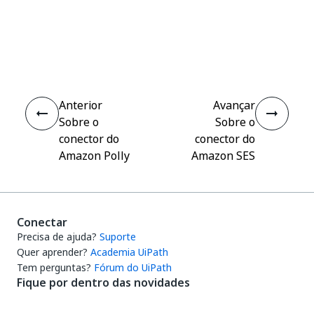
Sim
Não
thumb_up
thumb_down
Anterior
Avançar
Sobre o
Sobre o
conector do
conector do
Amazon Polly
Amazon SES
Conectar
Precisa de ajuda?
Suporte
Quer aprender?
Academia UiPath
Tem perguntas?
Fórum do UiPath
Fique por dentro das novidades