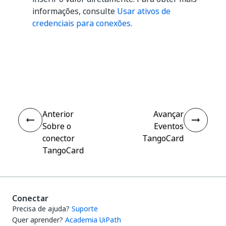
informações, consulte
Usar ativos de
credenciais para conexões
.
Sim
Não
thumb_up
thumb_down
Anterior
Avançar
Sobre o
Eventos
conector
TangoCard
TangoCard
Conectar
Precisa de ajuda?
Suporte
Quer aprender?
Academia UiPath