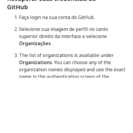
GitHub
Faça login na sua conta do GitHub.
Selecione sua imagem de perfil no canto
superior direito da interface e selecione
Organizações
.
The list of organizations is available under
Organizations
. You can choose any of the
organization names displayed and use the exact
name in the authentication screen of the
GitHub connector.
Se você tiver problemas para escolher a organização
correta (em caso de várias organizações), contate o
departamento de TI.