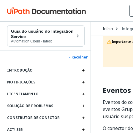
Open
Início
Integ
Dropd
Guia do usuário do Integration
to
Service
choos
Automation Cloud
·
latest
Importante :
produc
- Recolher
INTRODUÇÃO
NOTIFICAÇÕES
Eventos
LICENCIAMENTO
Eventos do co
SOLUÇÃO DE PROBLEMAS
eventos Grupo 
usuário susp
CONSTRUTOR DE CONECTOR
O conector do
ACT! 365