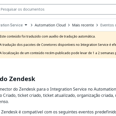
Automation Cloud
Mais recente
Eventos 
ration Service
own
e
Este conteúdo foi traduzido com auxílio de tradução automática.

t
A tradução dos pacotes de Conetores disponíveis no Integration Service é ef
A localização de um conteúdo recém-publicado pode levar de 1 a 2 semanas pa
 do Zendesk
nector do Zendesk para o Integration Service no Automation 
Criado, ticket criado, ticket atualizado, organização criada, 
enso.
 Zendesk é compatível com os seguintes eventos predefinido