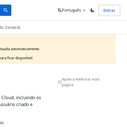
Search
Idioma
Português
Entrar
search
translate
expand_more
do Zendesk
etuada automaticamente.

ra ficar disponível. 
Ajude a melhorar esta
página
Cloud, incluindo os
usuário criado e
s: