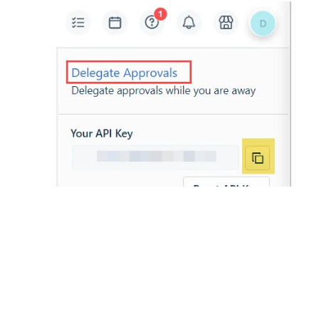
Para obter mais informações sobre sua chave
de API, acesse a
documentação do Freshservice
.