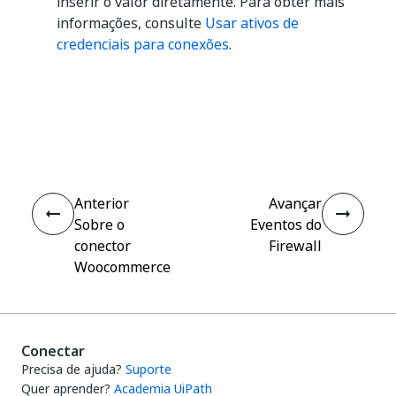
inserir o valor diretamente. Para obter mais
informações, consulte
Usar ativos de
credenciais para conexões
.
Sim
Não
thumb_up
thumb_down
Anterior
Avançar
Sobre o
Eventos do
conector
Firewall
Woocommerce
Conectar
Precisa de ajuda?
Suporte
Quer aprender?
Academia UiPath