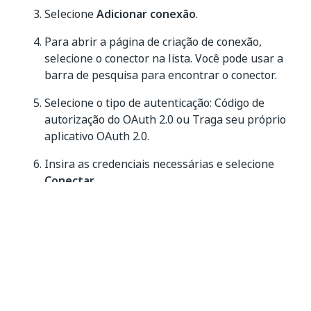
Selecione
Adicionar conexão
.
Para abrir a página de criação de conexão,
selecione o conector na lista. Você pode usar a
barra de pesquisa para encontrar o conector.
Selecione o tipo de autenticação: Código de
autorização do OAuth 2.0 ou Traga seu próprio
aplicativo OAuth 2.0.
Insira as credenciais necessárias e selecione
Conectar
.
Quando disponível, selecione o menu ao lado de
um campo e escolha
Usar ativo de credencial
ou
Usar ativo do Orchestrator
para fazer
referência a um ativo do Orchestrator em vez de
inserir o valor diretamente. Para obter mais
informações, consulte
Usar ativos de
credenciais para conexões
.